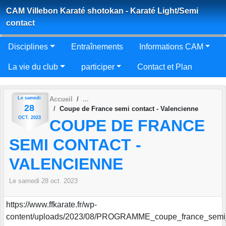
Panneau de gestion des cookies
CAM Villebon Karaté shotokan - Karaté Light/Semi
contact
Disciplines
Entraînements
Informations CAM
La vie du club
participer
Contact et Plan
Le
samedi
Accueil
28
Coupe de France semi contact - Valencienne
OCT.
2023
COUPE DE FRANCE
SEMI CONTACT -
VALENCIENNE
Le
samedi
28
oct.
2023
https://www.ffkarate.fr/wp-
content/uploads/2023/08/PROGRAMME_coupe_france_semi_