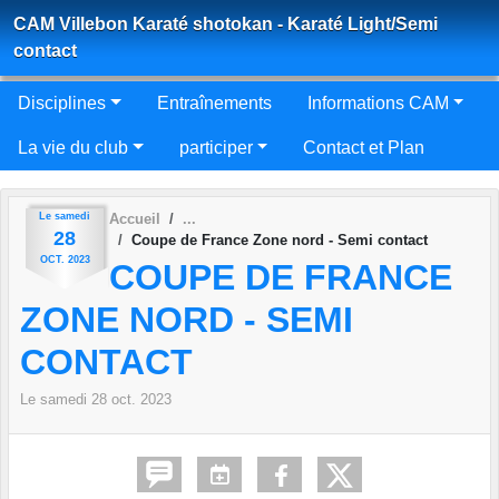
Panneau de gestion des cookies
CAM Villebon Karaté shotokan - Karaté Light/Semi
contact
Disciplines
Entraînements
Informations CAM
La vie du club
participer
Contact et Plan
Le
samedi
Accueil
28
Coupe de France Zone nord - Semi contact
OCT.
2023
COUPE DE FRANCE
ZONE NORD - SEMI
CONTACT
Le
samedi
28
oct.
2023