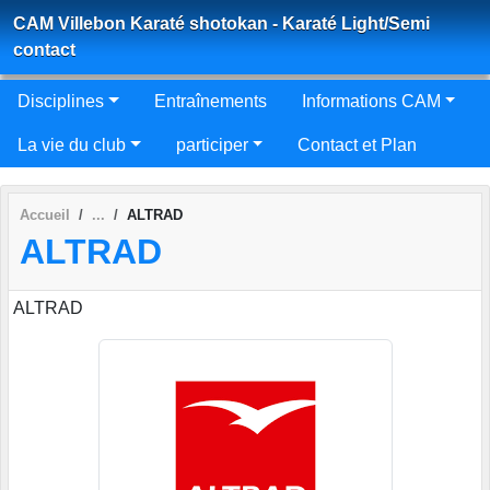
Panneau de gestion des cookies
CAM Villebon Karaté shotokan - Karaté Light/Semi
contact
Disciplines
Entraînements
Informations CAM
La vie du club
participer
Contact et Plan
Accueil
ALTRAD
ALTRAD
ALTRAD