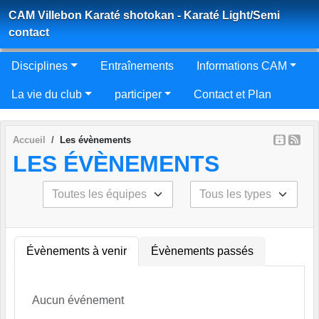
Panneau de gestion des cookies
CAM Villebon Karaté shotokan - Karaté Light/Semi
contact
Disciplines
Entraînements
Informations CAM
La vie du club
participer
Contact et Plan
Accueil
Les évènements
LES ÉVÈNEMENTS
Évènements à venir
Évènements passés
Aucun événement