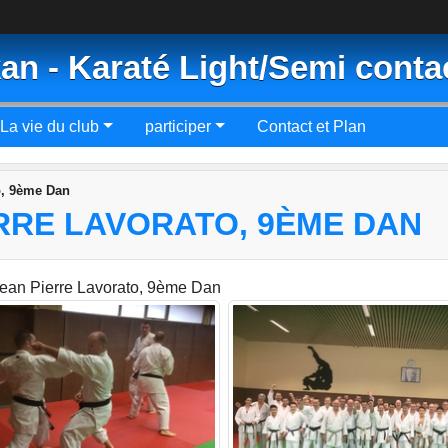
an - Karaté Light/Semi conta
La vie du club
participer
Contact et Plan
o, 9ème Dan
RRE LAVORATO, 9ÈME DAN
Jean Pierre Lavorato, 9ème Dan