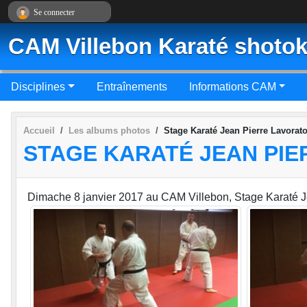
Panneau de gestion des cookies
Se connecter
CAM Villebon Karaté shotok
Disciplines
Entraînements
Informations CAM
Accueil
Les albums photos
Stage Karaté Jean Pierre Lavorat
STAGE KARATÉ JEAN PIE
Dimache 8 janvier 2017 au CAM Villebon, Stage Karaté 