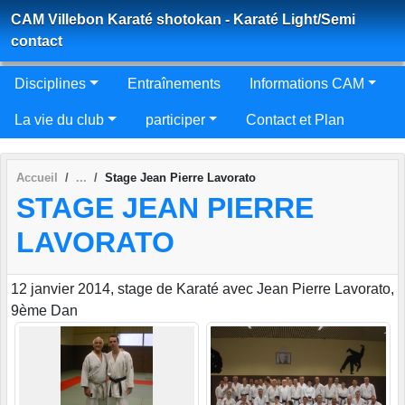
Panneau de gestion des cookies
CAM Villebon Karaté shotokan - Karaté Light/Semi
contact
Disciplines
Entraînements
Informations CAM
La vie du club
participer
Contact et Plan
Accueil
Stage Jean Pierre Lavorato
STAGE JEAN PIERRE
LAVORATO
12 janvier 2014, stage de Karaté avec Jean Pierre Lavorato,
9ème Dan