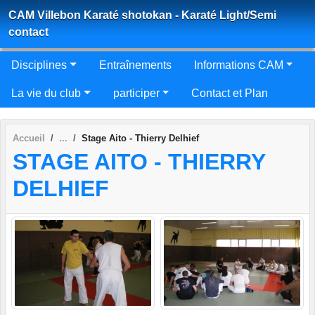
Panneau de gestion des cookies
CAM Villebon Karaté shotokan - Karaté Light/Semi
contact
Disciplines
Entraînements
Informations CAM
La vie du club
participer
Contact et Plan
Accueil
Stage Aito - Thierry Delhief
STAGE AITO - THIERRY
DELHIEF