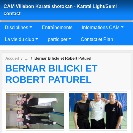
Panneau de gestion des cookies
CAM Villebon Karaté shotokan - Karaté Light/Semi
contact
Disciplines
Entraînements
Informations CAM
La vie du club
participer
Contact et Plan
Accueil
Bernar Bilicki et Robert Paturel
BERNAR BILICKI ET
ROBERT PATUREL