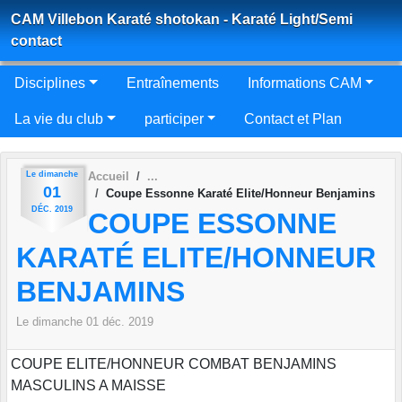
Panneau de gestion des cookies
CAM Villebon Karaté shotokan - Karaté Light/Semi
contact
Disciplines
Entraînements
Informations CAM
La vie du club
participer
Contact et Plan
Le
dimanche
Accueil
01
Coupe Essonne Karaté Elite/Honneur Benjamins
DÉC.
2019
COUPE ESSONNE
KARATÉ ELITE/HONNEUR
BENJAMINS
Le
dimanche
01
déc.
2019
COUPE ELITE/HONNEUR COMBAT BENJAMINS
MASCULINS A MAISSE