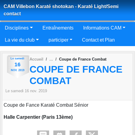
Panneau de gestion des cookies
CAM Villebon Karaté shotokan - Karaté Light/Semi
contact
Disciplines
Entraînements
Informations CAM
La vie du club
participer
Contact et Plan
Le
samedi
Accueil
Coupe de France Combat
16
COUPE DE FRANCE
NOV.
2019
COMBAT
Le
samedi
16
nov.
2019
Coupe de Fance Karaté Combat Sénior
Halle Carpentier (Paris 13ème)