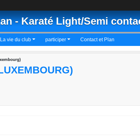
an - Karaté Light/Semi conta
La vie du club
participer
Contact et Plan
uxembourg)
(LUXEMBOURG)