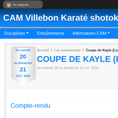
Panneau de gestion des cookies
Se connecter
CAM Villebon Karaté shotok
Disciplines
Entraînements
Informations CAM
Accueil
Les évènements
Coupe de Kayle (L
Du
samedi
20
COUPE DE KAYLE 
au
dimanche
Du
samedi
20
au
dimanche
21
oct.
2018
21
OCT.
2018
Compte-rendu