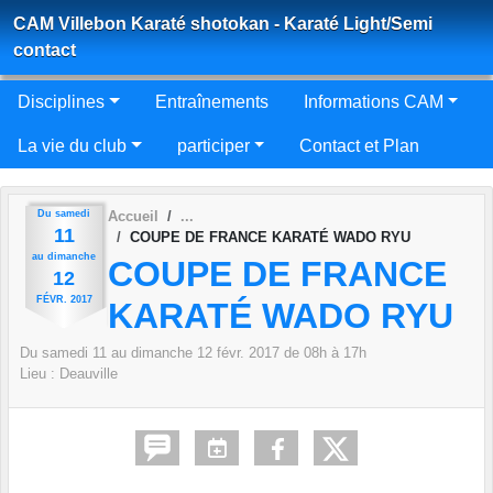
Panneau de gestion des cookies
CAM Villebon Karaté shotokan - Karaté Light/Semi
contact
Disciplines
Entraînements
Informations CAM
La vie du club
participer
Contact et Plan
Du
samedi
Accueil
11
COUPE DE FRANCE KARATÉ WADO RYU
au
dimanche
COUPE DE FRANCE
12
FÉVR.
2017
KARATÉ WADO RYU
Du
samedi
11
au
dimanche
12
févr.
2017
de 08h à 17h
Lieu :
Deauville