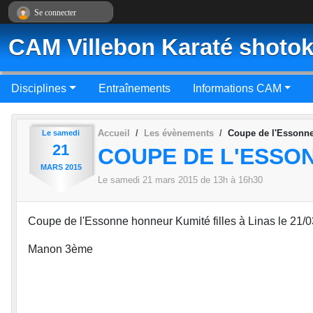
Panneau de gestion des cookies
Se connecter
CAM Villebon Karaté shotok
Disciplines
Entraînements
Informations CAM
Accueil
Les évènements
Coupe de l'Essonne 
Le
samedi
21
COUPE DE L'ESSON
MARS
2015
Le
samedi
21
mars
2015
de 13h à 16h30
Coupe de l'Essonne honneur Kumité filles à Linas le 21/
Manon 3ème