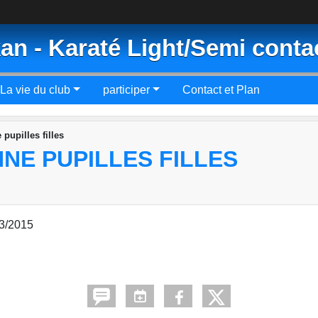
an - Karaté Light/Semi conta
La vie du club
participer
Contact et Plan
pupilles filles
NE PUPILLES FILLES
03/2015