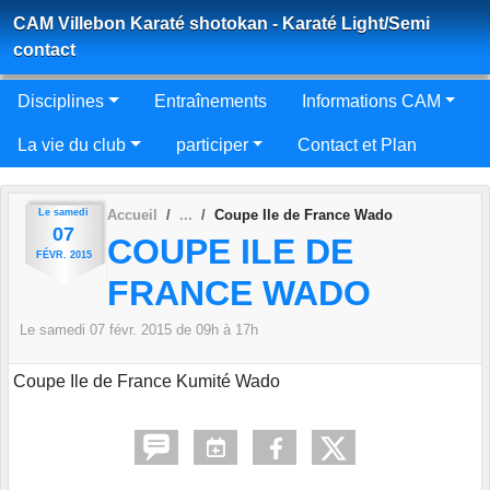
Panneau de gestion des cookies
CAM Villebon Karaté shotokan - Karaté Light/Semi
contact
Disciplines
Entraînements
Informations CAM
La vie du club
participer
Contact et Plan
Le
samedi
Accueil
Coupe Ile de France Wado
07
COUPE ILE DE
FÉVR.
2015
FRANCE WADO
Le
samedi
07
févr.
2015
de 09h à 17h
Coupe Ile de France Kumité Wado