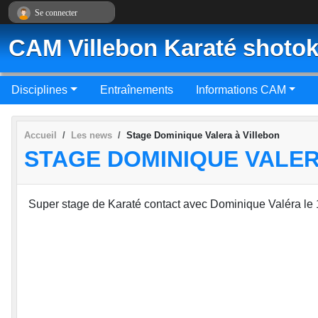
Panneau de gestion des cookies
Se connecter
CAM Villebon Karaté shotok
Disciplines
Entraînements
Informations CAM
Accueil
Les news
Stage Dominique Valera à Villebon
STAGE DOMINIQUE VALER
Super stage de Karaté contact avec Dominique Valéra le