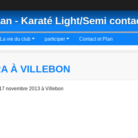
an - Karaté Light/Semi conta
La vie du club
participer
Contact et Plan
A À VILLEBON
 17 novembre 2013 à Villebon