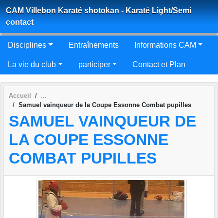
Panneau de gestion des cookies
CAM Villebon Karaté shotokan - Karaté Light/Semi
contact
Disciplines
Entraînements
Informations CAM
La vie du club
participer
Contact et Plan
Accueil
Samuel vainqueur de la Coupe Essonne Combat pupilles
SAMUEL VAINQUEUR DE
LA COUPE ESSONNE
COMBAT PUPILLES