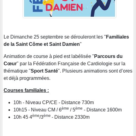
Le Dimanche 25 septembre se dérouleront les "
Familiales
de la Saint Côme et Saint Damien
"
Animation de course à pied est labélisée "
Parcours du
Cœur
" par la Fédération Française de Cardiologie sur la
thématique "
Sport Santé
". Plusieurs animations sont d’ores
et déjà programmées.
Courses familiales :
10h - Niveau CP/CE - Distance 730m
ème
ème
10h15 - Niveau CM / 6
/ 5
- Distance 1600m
ème
ème
10h 45 4
/3
- Distance 2330m