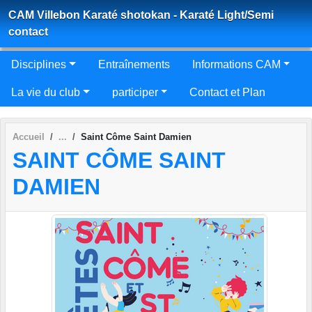
Panneau de gestion des cookies
CAM Villebon Karaté shotokan - Karaté Light/Semi
contact
Disciplines
Entraînements
Informations CAM
La vie du club
participer
Contact et Plan
Accueil
Saint Côme Saint Damien
SAINT CÔME SAINT
DAMIEN