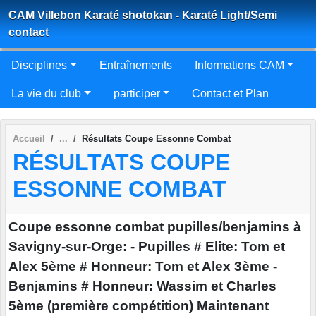
Panneau de gestion des cookies
CAM Villebon Karaté shotokan - Karaté Light/Semi
contact
Disciplines
Entraînements
Informations CAM
La vie du club
participer
Contact et Plan
Accueil
Résultats Coupe Essonne Combat
RÉSULTATS COUPE
ESSONNE COMBAT
Coupe essonne combat pupilles/benjamins à
Savigny-sur-Orge: - Pupilles # Elite: Tom et
Alex 5ème # Honneur: Tom et Alex 3ème -
Benjamins # Honneur: Wassim et Charles
5ème (première compétition) Maintenant