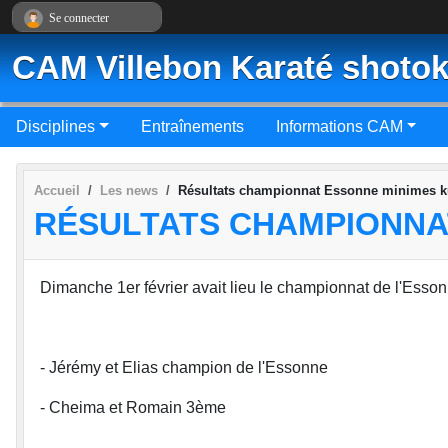
Panneau de gestion des cookies
Se connecter
CAM Villebon Karaté shotok
Disciplines
Entraînements
Informations CAM
Accueil
Les news
Résultats championnat Essonne minimes k
RÉSULTATS CHAMPIONNA
Dimanche 1er février avait lieu le championnat de l'Esson
- Jérémy et Elias champion de l'Essonne
- Cheima et Romain 3ème