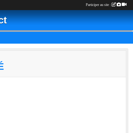
Participer au site :
ct
É