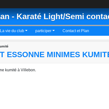
an - Karaté Light/Semi conta
La vie du club
participer
Contact et Plan
umité
T ESSONNE MINIMES KUMIT
ne kumité à Villebon.