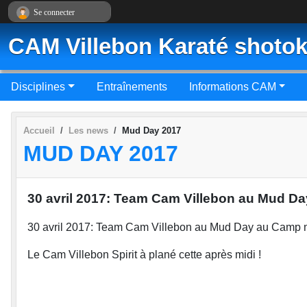
Panneau de gestion des cookies
Se connecter
CAM Villebon Karaté shotok
Disciplines
Entraînements
Informations CAM
Accueil
Les news
Mud Day 2017
MUD DAY 2017
30 avril 2017: Team Cam Villebon au Mud Day 
30 avril 2017: Team Cam Villebon au Mud Day au Camp mi
Le Cam Villebon Spirit à plané cette après midi !