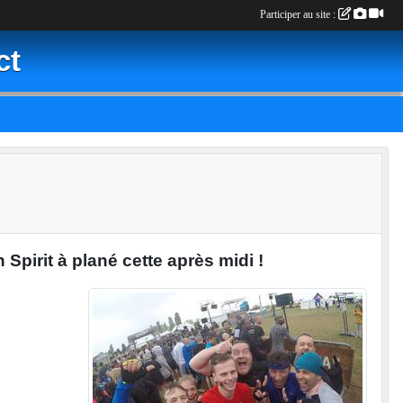
Participer au site :
ct
pirit à plané cette après midi !