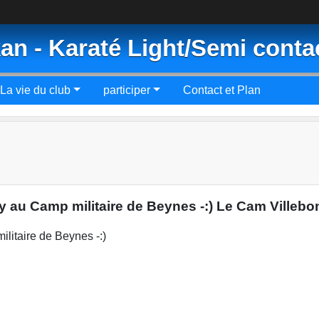
an - Karaté Light/Semi conta
La vie du club
participer
Contact et Plan
au Camp militaire de Beynes -:) Le Cam Villebon S
litaire de Beynes -:)