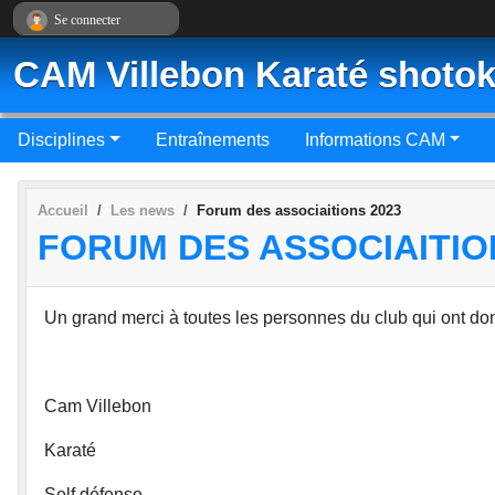
Panneau de gestion des cookies
Se connecter
CAM Villebon Karaté shotok
Disciplines
Entraînements
Informations CAM
Accueil
Les news
Forum des associaitions 2023
FORUM DES ASSOCIAITIO
Un grand merci à toutes les personnes du club qui ont don
Cam Villebon
Karaté
Self défense