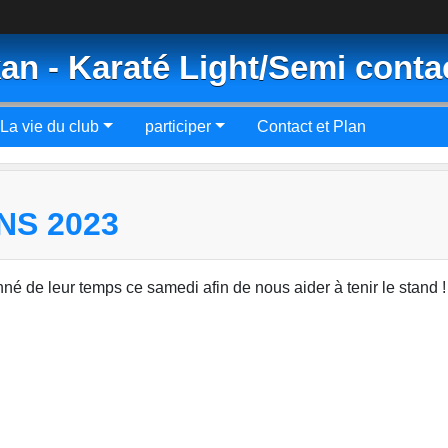
an - Karaté Light/Semi conta
La vie du club
participer
Contact et Plan
NS 2023
né de leur temps ce samedi afin de nous aider à tenir le stand !