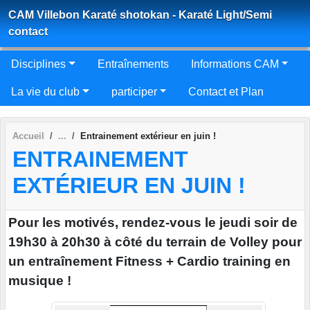
Panneau de gestion des cookies
CAM Villebon Karaté shotokan - Karaté Light/Semi
contact
Disciplines
Entraînements
Informations CAM
La vie du club
participer
Contact et Plan
Accueil
Entrainement extérieur en juin !
ENTRAINEMENT
EXTÉRIEUR EN JUIN !
Pour les motivés, rendez-vous le jeudi soir de
19h30 à 20h30 à côté du terrain de Volley pour
un entraînement Fitness + Cardio training en
musique !