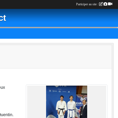
Participer au site :
ct
eux
Quentin.