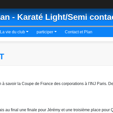
an - Karaté Light/Semi conta
La vie du club
participer
Contact et Plan
T
on à savoir la Coupe de France des corporations à l'INJ Paris. D
 au final une finale pour Jérémy et une troisième place pour 