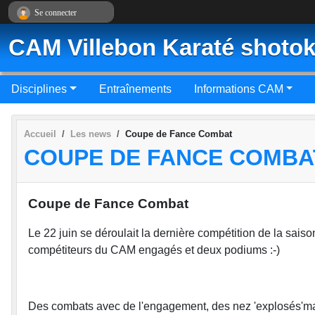
Panneau de gestion des cookies
Se connecter
CAM Villebon Karaté shotok
Disciplines
Entraînements
Informations CAM
Accueil
Les news
Coupe de Fance Combat
COUPE DE FANCE COMBA
Coupe de Fance Combat
Le 22 juin se déroulait la dernière compétition de la sais
compétiteurs du CAM engagés et deux podiums :-)
Des combats avec de l'engagement, des nez 'explosés'mais