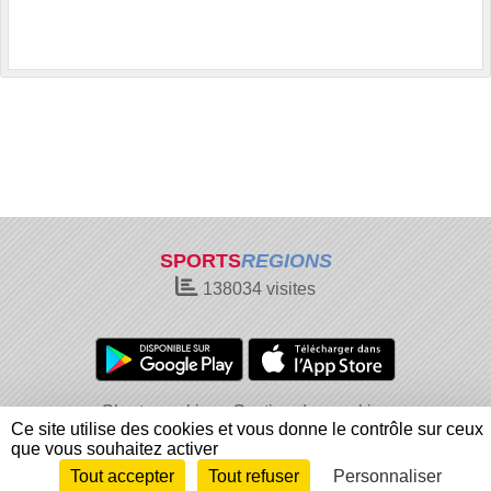
SPORTS
REGIONS
138034
visites
Charte cookies
Gestion des cookies
Ce site utilise des cookies et vous donne le contrôle sur ceux
Informations légales
Signaler un contenu inapproprié
que vous souhaitez activer
Tout accepter
Tout refuser
Personnaliser
Envie de participer ?
Connexion