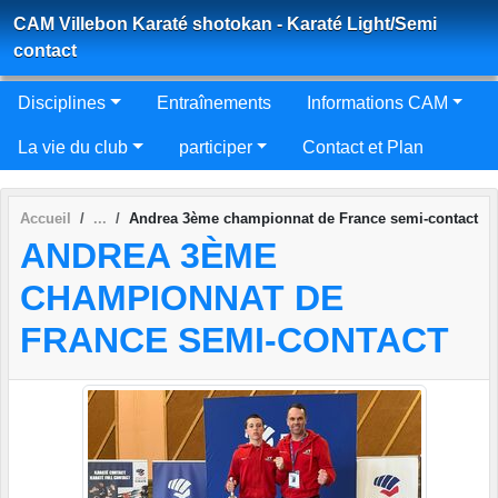
Panneau de gestion des cookies
CAM Villebon Karaté shotokan - Karaté Light/Semi
contact
Disciplines
Entraînements
Informations CAM
La vie du club
participer
Contact et Plan
Accueil
Andrea 3ème championnat de France semi-contact
ANDREA 3ÈME
CHAMPIONNAT DE
FRANCE SEMI-CONTACT