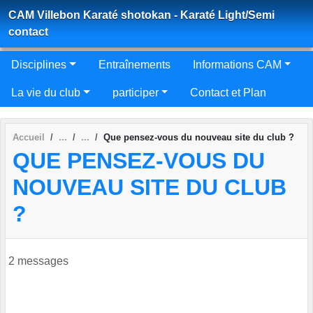
Panneau de gestion des cookies
CAM Villebon Karaté shotokan - Karaté Light/Semi
contact
Disciplines
Entraînements
Informations CAM
La vie du club
participer
Contact et Plan
Accueil
Que pensez-vous du nouveau site du club ?
QUE PENSEZ-VOUS DU
NOUVEAU SITE DU CLUB
?
2 messages