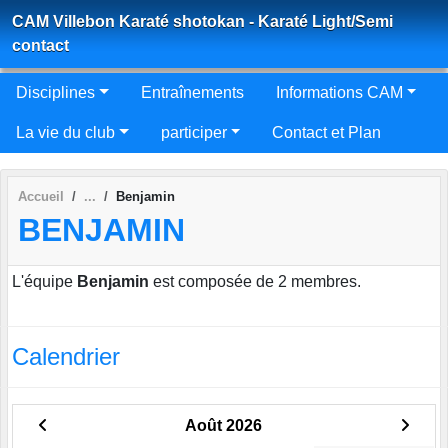
Panneau de gestion des cookies
CAM Villebon Karaté shotokan - Karaté Light/Semi
contact
Disciplines
Entraînements
Informations CAM
La vie du club
participer
Contact et Plan
Accueil
Benjamin
BENJAMIN
L'équipe
Benjamin
est composée de 2 membres.
Calendrier
Août 2026